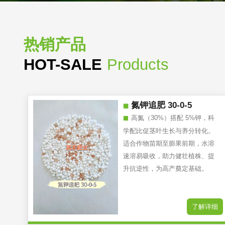
热销产品
HOT-SALE
Products
氮钾追肥 30-0-5
高氮（30%）搭配 5%钾，科
学配比促茎叶生长与养分转化。
适合作物苗期至膨果前期，水溶
速溶易吸收，助力健壮植株、提
升抗逆性，为高产奠定基础。
了解详细