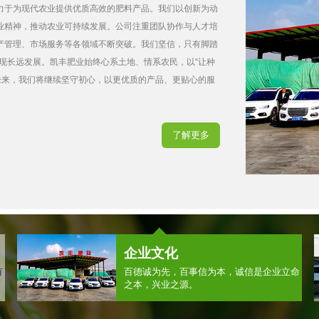
肥制造领域树立了卓越的品牌形象。我们拥有一支由资深
肥料都凝聚着科技的力量与匠心品质。公司引进行业领先
效、精准、稳定的生产流程，产品性能与田间表现广受农
控，致力于为现代农业提供高效、环保的肥料解决方案。
心的农化服务，助力作物丰产、农民增收。未来，我们将
业可持续发展，与合作伙伴携手共创丰收未来。
了解更多
企业文化
有
百德诚为先，百事信为本，诚信是企业立命
之本，兴业之源。