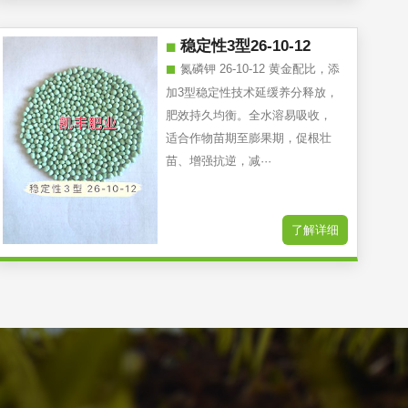
稳定性3型26-10-12
氮磷钾 26-10-12 黄金配比，添
加3型稳定性技术延缓养分释放，
肥效持久均衡。全水溶易吸收，
适合作物苗期至膨果期，促根壮
苗、增强抗逆，减···
了解详细