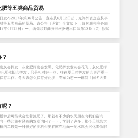
化肥等五类商品贸易
发布2017年第36号公告，宣布从6月12日起，允许外资企业从事
材等五类商品的贸易。该公告（译文）全文如下 ：缅甸联邦商务部
2017年6月12日）一、缅甸联邦商务部根据进出口法第13条（2）款赋
办？
发灰会挥发，灰化肥挥发会发黑。化肥挥发发灰会花飞，灰化肥挥
但化肥依旧会挥发，只是相对好一些。往往夏天时挥发的会更严重一
保存工作。冬天该怎么保存好化肥，专家为您一一解答！问冬天要
好呢？
播种后可能就会忙着施肥了。那就有不少的农民朋友向我们咨询，
向一些比较有经验的农友询问了一下，学到了许多，那今天就给大
植的二铵是一种很好的肥料但要在露在地面一见水就会溶化降低肥