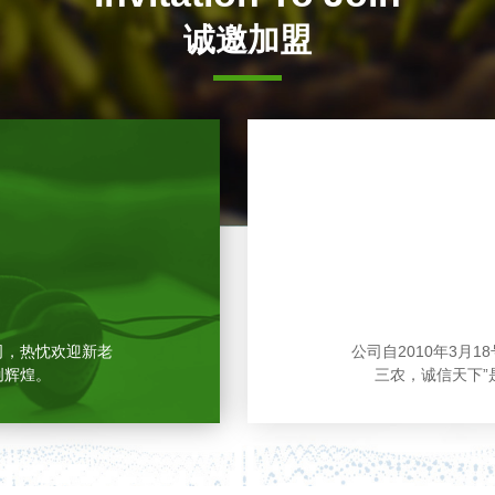
诚邀加盟
司，热忱欢迎新老
公司自2010年3月1
创辉煌。
三农，诚信天下