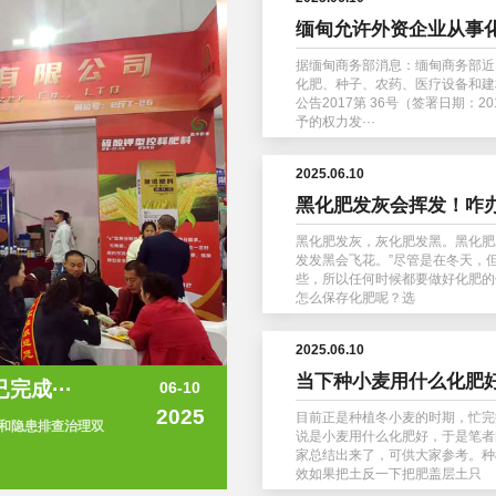
缅甸允许外资企业从事
据缅甸商务部消息：缅甸商务部近日
化肥、种子、农药、医疗设备和建
公告2017第 36号（签署日期：
予的权力发···
2025.06.10
黑化肥发灰会挥发！咋
黑化肥发灰，灰化肥发黑。黑化肥
发发黑会飞花。”尽管是在冬天，
些，所以任何时候都要做好化肥的
怎么保存化肥呢？选
2025.06.10
当下种小麦用什么化肥
成···
06-10
2025
目前正是种植冬小麦的时期，忙完
和隐患排查治理双
说是小麦用什么化肥好，于是笔者
家总结出来了，可供大家参考。种
效如果把土反一下把肥盖层土只