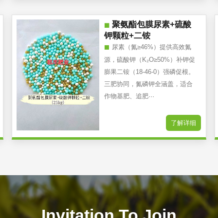
聚氨酯包膜尿素+硫酸
钾颗粒+二铵
尿素（氮≥46%）提供高效氮
源，硫酸钾（K₂O≥50%）补钾促
膨果二铵（18-46-0）强磷促根。
三肥协同，氮磷钾全涵盖，适合
作物基肥、追肥···
了解详细
Invitation To Join