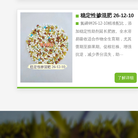
稳定性掺混肥 26-12-10
氮磷钾26-12-10精准配比，添
加稳定性助剂延长肥效。全水溶
易吸收适合作物全生育期，尤其
蕾期至膨果期。促根壮株、增强
抗逆，减少养分流失，助···
了解详细